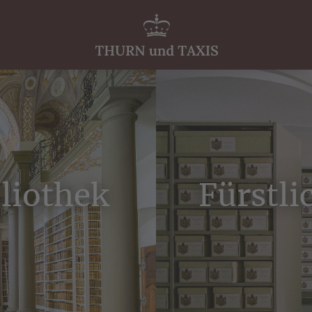
liothek
Fürstli